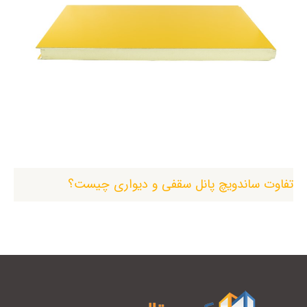
تفاوت ساندویچ پانل سقفی و دیواری چیست؟